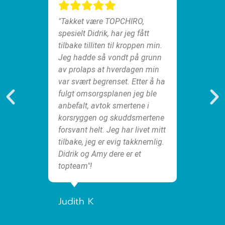
ornøyd
"Takket være TOPCHIRO,
t
spesielt Didrik, har jeg fått
 meg
tilbake tilliten til kroppen min.
g
"Siden 
Jeg hadde så vondt på grunn
 jeg
omsorg
av prolaps at hverdagen min
 Det
mye mi
var svært begrenset. Etter å ha
iktig
rygg. 
fulgt omsorgsplanen jeg ble
lanen
kropp
anbefalt, avtok smertene i
ye for
har bli
korsryggen og skuddsmertene
engasj
forsvant helt. Jeg har livet mitt
 en
et besø
tilbake, jeg er evig takknemlig.
ig
Didrik og Amy dere er et
et
topteam"!
Jann
m".
Judith K