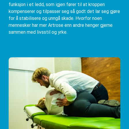
funksjon i et ledd, som igjen fører til at kroppen
kompenserer og tilpasser seg så godt det lar seg gjøre
for å stabilisere og unngå skade. Hvorfor noen
mennesker har mer Artrose enn andre henger gjerne
sammen med livsstil og yrke.