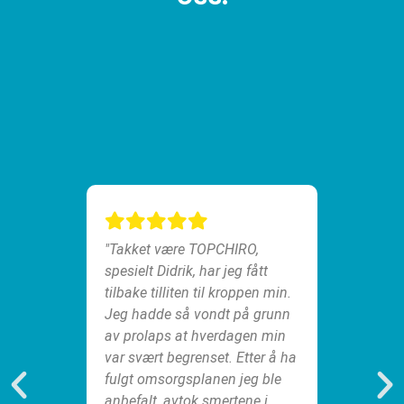
ornøyd
"Takket være TOPCHIRO,
t
spesielt Didrik, har jeg fått
 meg
tilbake tilliten til kroppen min.
g
"Siden 
Jeg hadde så vondt på grunn
 jeg
omsorg
av prolaps at hverdagen min
 Det
mye mi
var svært begrenset. Etter å ha
iktig
rygg. 
fulgt omsorgsplanen jeg ble
lanen
kropp
anbefalt, avtok smertene i