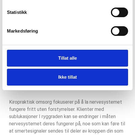
Statistikk
Markedsføring
Tillat alle
Hvordan er kiropraktikk
og fibromyalgi relatert
Ikke tillat
til hverandre?
Kiropraktisk omsorg fokuserer på å la nervesystemet
fungere fritt uten forstyrrelser. Klienter med
sublukasjoner I ryggraden kan se endringer i måten
nervesystemet deres fungerer på, noe som kan føre til
at smertesignaler sendes til deler av kroppen din som