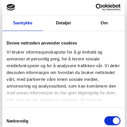
SVANGERSKAP
Samtykke
Detaljer
Om
Denne nettsiden anvender cookies
Vi bruker informasjonskapsler for å gi innhold og
annonser et personlig preg, for å levere sosiale
mediefunksjoner og for å analysere trafikken vår. Vi deler
Fordeler med kiropraktisk
dessuten informasjon om hvordan du bruker nettstedet
omsorg under Graviditet
vårt, med partnerne våre innen sosiale medier,
annonsering og analysearbeid, som kan kombinere den
READ MORE »
med annen informasjon du har gjort tilgjengelig for dem,
eller som de har samlet inn gjennom din bruk av
tjenestene deres.
Samtykkevalg
Nødvendig